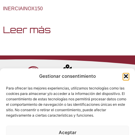
INERCIAINOX150
Leer más
Avenida de
Gestionar consentimiento
Trueba, 54
Para ofrecer las mejores experiencias, utilizamos tecnologías como las
28017 Madrid
cookies para almacenar y/o acceder a la información del dispositivo. El
Política de
(España)
consentimiento de estas tecnologías nos permitirá procesar datos como
Privacidad
el comportamiento de navegación o las identificaciones únicas en este
Política de
sitio. No consentir o retirar el consentimiento, puede afectar
Cookies
(+34) 910 917
negativamente a ciertas características y funciones.
Política de
686
Redes Sociales
Condiciones
Aceptar
generales de
info@tenki-