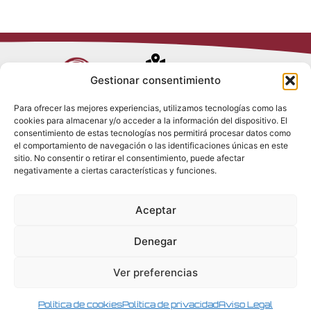
Avenida de
Gestionar consentimiento
Trueba, 54
Para ofrecer las mejores experiencias, utilizamos tecnologías como las
28017 Madrid
cookies para almacenar y/o acceder a la información del dispositivo. El
Política de
(España)
consentimiento de estas tecnologías nos permitirá procesar datos como
Privacidad
el comportamiento de navegación o las identificaciones únicas en este
Política de
sitio. No consentir o retirar el consentimiento, puede afectar
Cookies
(+34) 910 917
negativamente a ciertas características y funciones.
Política de
686
Redes Sociales
Condiciones
Aceptar
generales de
info@tenki-
venta
hvac.com
Aviso Legal
Denegar
Ver preferencias
Política de cookies
Política de privacidad
Aviso Legal