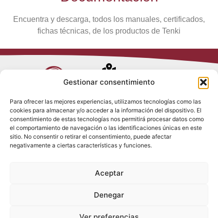
Encuentra y descarga, todos los manuales, certificados,
fichas técnicas, de los productos de Tenki
Avenida de
Gestionar consentimiento
Trueba, 54
Para ofrecer las mejores experiencias, utilizamos tecnologías como las
28017 Madrid
cookies para almacenar y/o acceder a la información del dispositivo. El
Política de
(España)
consentimiento de estas tecnologías nos permitirá procesar datos como
Privacidad
el comportamiento de navegación o las identificaciones únicas en este
Política de
sitio. No consentir o retirar el consentimiento, puede afectar
Cookies
(+34) 910 917
negativamente a ciertas características y funciones.
Política de
686
Redes Sociales
Condiciones
Aceptar
generales de
info@tenki-
venta
hvac.com
Aviso Legal
Denegar
Ver preferencias