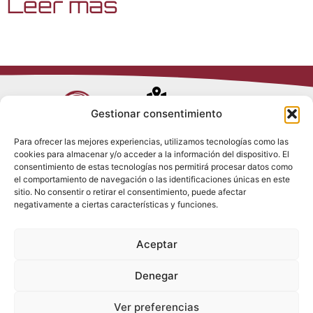
Leer más
Avenida de
Gestionar consentimiento
Trueba, 54
Para ofrecer las mejores experiencias, utilizamos tecnologías como las
28017 Madrid
cookies para almacenar y/o acceder a la información del dispositivo. El
Política de
(España)
consentimiento de estas tecnologías nos permitirá procesar datos como
Privacidad
el comportamiento de navegación o las identificaciones únicas en este
Política de
sitio. No consentir o retirar el consentimiento, puede afectar
Cookies
(+34) 910 917
negativamente a ciertas características y funciones.
Política de
686
Redes Sociales
Condiciones
Aceptar
generales de
info@tenki-
venta
hvac.com
Aviso Legal
Denegar
Ver preferencias