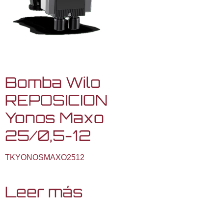
Bomba Wilo
REPOSICION
Yonos Maxo
25/0,5-12
TKYONOSMAXO2512
Leer más