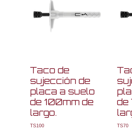
Taco de
Ta
sujección de
suj
placa a suelo
pla
de 100mm de
de
largo.
lar
TS100
TS70