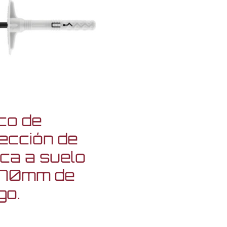
co de
ección de
ca a suelo
 70mm de
go.