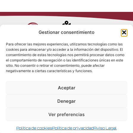
Avenida de
Gestionar consentimiento
Trueba, 54
Para ofrecer las mejores experiencias, utilizamos tecnologías como las
28017 Madrid
cookies para almacenar y/o acceder a la información del dispositivo. El
Política de
(España)
consentimiento de estas tecnologías nos permitirá procesar datos como
Privacidad
el comportamiento de navegación o las identificaciones únicas en este
Política de
sitio. No consentir o retirar el consentimiento, puede afectar
Cookies
(+34) 910 917
negativamente a ciertas características y funciones.
Política de
686
Redes Sociales
Condiciones
Aceptar
generales de
info@tenki-
venta
hvac.com
Aviso Legal
Denegar
Ver preferencias
Política de cookies
Política de privacidad
Aviso Legal