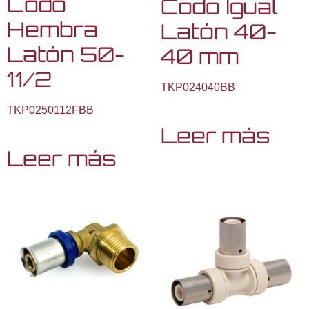
Codo
Codo Igual
Hembra
Latón 40-
Latón 50-
40 mm
11/2
TKP024040BB
TKP0250112FBB
Leer más
Leer más