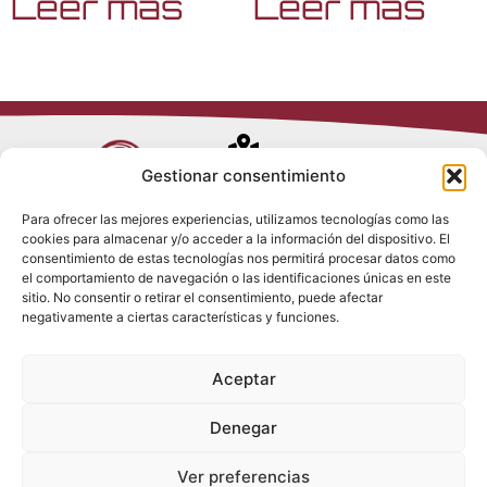
Leer más
Leer más
Avenida de
Gestionar consentimiento
Trueba, 54
Para ofrecer las mejores experiencias, utilizamos tecnologías como las
28017 Madrid
cookies para almacenar y/o acceder a la información del dispositivo. El
Política de
(España)
consentimiento de estas tecnologías nos permitirá procesar datos como
Privacidad
el comportamiento de navegación o las identificaciones únicas en este
Política de
sitio. No consentir o retirar el consentimiento, puede afectar
Cookies
(+34) 910 917
negativamente a ciertas características y funciones.
Política de
686
Redes Sociales
Condiciones
Aceptar
generales de
info@tenki-
venta
hvac.com
Aviso Legal
Denegar
Ver preferencias