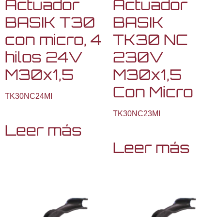
Actuador
Actuador
BASIK T30
BASIK
con micro, 4
TK30 NC
hilos 24V
230V
M30x1,5
M30x1,5
Con Micro
TK30NC24MI
TK30NC23MI
Leer más
Leer más