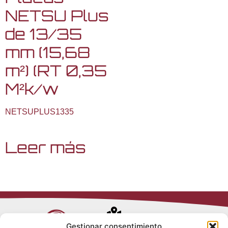
NETSU Plus
de 13/35
mm (15,68
m²) (RT 0,35
M²k/w
NETSUPLUS1335
Leer más
Avenida de
Gestionar consentimiento