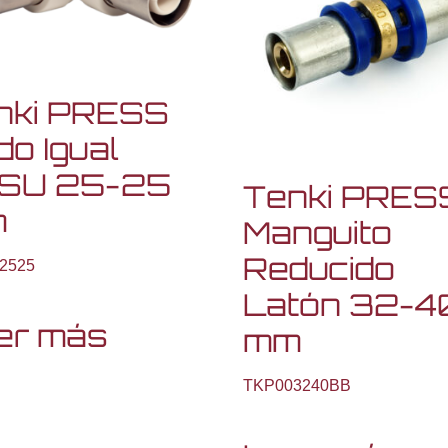
nki PRESS
o Igual
SU 25-25
Tenki PRES
m
Manguito
Reducido
2525
Latón 32-4
er más
mm
TKP003240BB