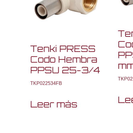
Te
Cod
Tenki PRESS
PP
Codo Hembra
m
PPSU 25-3/4
TKP02
TKP022534FB
Le
Leer más