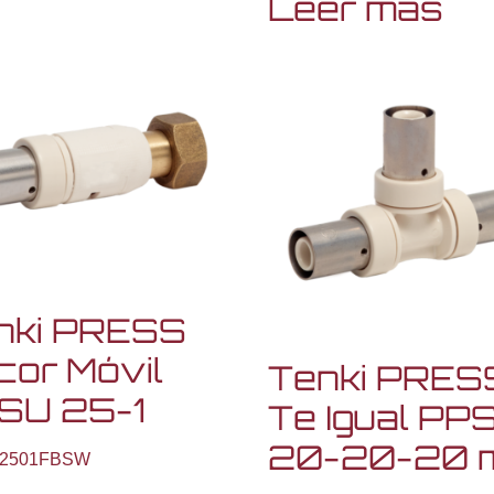
Leer más
nki PRESS
cor Móvil
Tenki PRES
SU 25-1
Te Igual PP
20-20-20 
2501FBSW