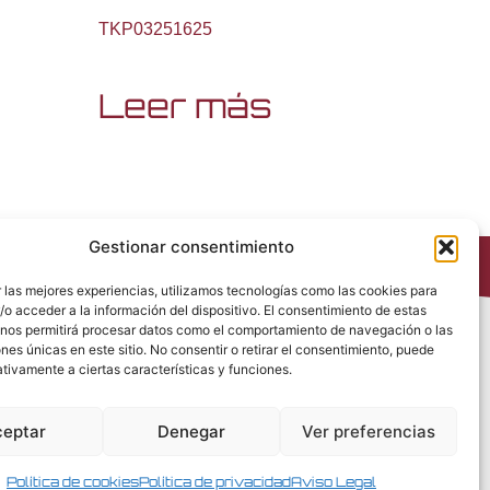
TKP03251625
Leer más
Gestionar consentimiento
 las mejores experiencias, utilizamos tecnologías como las cookies para
o acceder a la información del dispositivo. El consentimiento de estas
 nos permitirá procesar datos como el comportamiento de navegación o las
Política de Privacidad
ones únicas en este sitio. No consentir o retirar el consentimiento, puede
Política de Cookies
tivamente a ciertas características y funciones.
Política de Redes Sociales
Condiciones generales de venta
ceptar
Denegar
Ver preferencias
Aviso Legal
Política de cookies
Política de privacidad
Aviso Legal