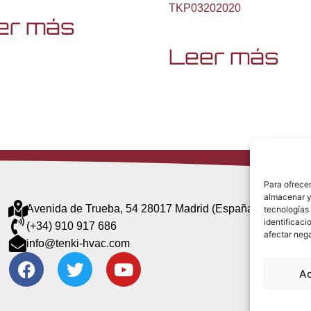
TKP03202020
er más
Leer más
Para ofrecer
almacenar y/
Avenida de Trueba, 54 28017 Madrid (España)
tecnologías
identificaci
(+34) 910 917 686
afectar nega
info@tenki-hvac.com
A