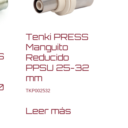
Tenki PRESS
Manguito
S
Reducido
PPSU 25-32
mm
0
TKP002532
Leer más