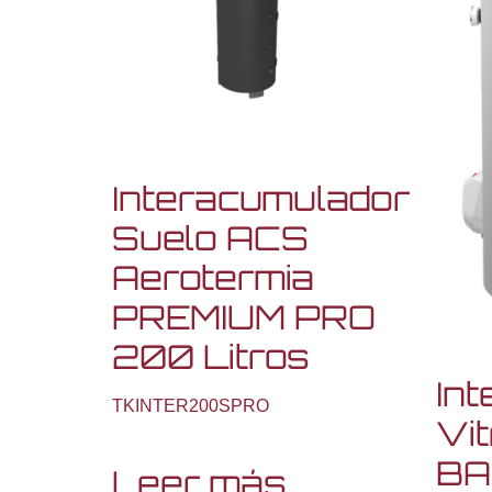
Interacumulador
Suelo ACS
Aerotermia
PREMIUM PRO
200 Litros
In
TKINTER200SPRO
Vit
BA
Leer más