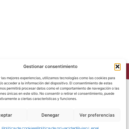
Gestionar consentimiento
 las mejores experiencias, utilizamos tecnologías como las cookies para
o acceder a la información del dispositivo. El consentimiento de estas
 nos permitirá procesar datos como el comportamiento de navegación o las
Política de Privacidad
ones únicas en este sitio. No consentir o retirar el consentimiento, puede
Política de Cookies
tivamente a ciertas características y funciones.
Política de Redes Sociales
Condiciones generales de venta
ceptar
Denegar
Ver preferencias
Aviso Legal
Política de cookies
Política de privacidad
Aviso Legal