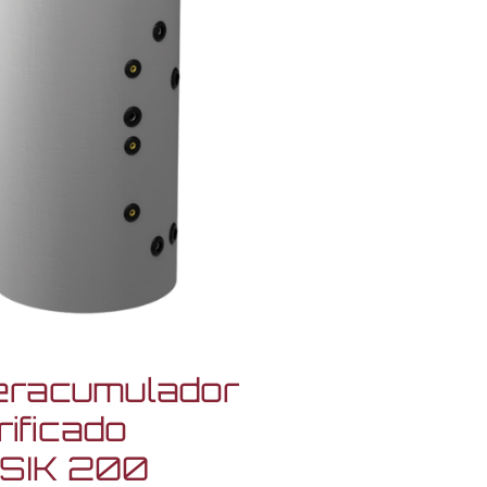
teracumulador
rificado
SIK 200