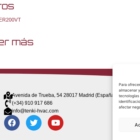
ros
ER200VT
er más
Para ofrecer
almacenar y/
Avenida de Trueba, 54 28017 Madrid (España)
tecnologías
identificaci
(+34) 910 917 686
afectar nega
info@tenki-hvac.com
A