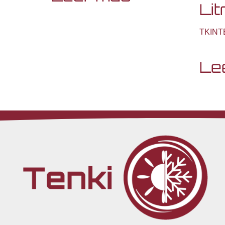
Lit
TKINT
Le