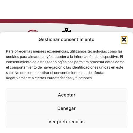
Avenida de
Gestionar consentimiento
Trueba, 54
Para ofrecer las mejores experiencias, utilizamos tecnologías como las
28017 Madrid
cookies para almacenar y/o acceder a la información del dispositivo. El
Política de
(España)
consentimiento de estas tecnologías nos permitirá procesar datos como
Privacidad
el comportamiento de navegación o las identificaciones únicas en este
Política de
sitio. No consentir o retirar el consentimiento, puede afectar
Cookies
(+34) 910 917
negativamente a ciertas características y funciones.
Política de
686
Redes Sociales
Condiciones
Aceptar
generales de
info@tenki-
venta
hvac.com
Aviso Legal
Denegar
Ver preferencias