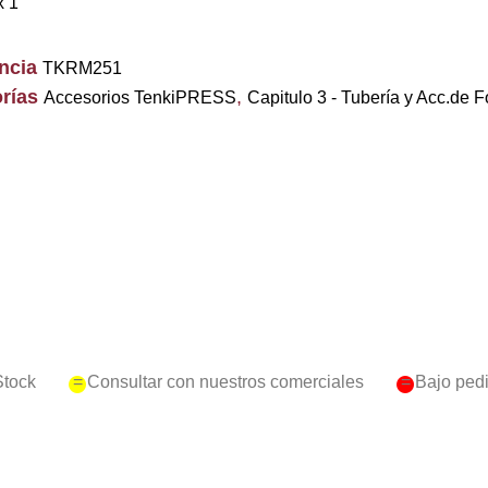
x 1
encia
TKRM251
rías
,
Accesorios TenkiPRESS
Capitulo 3 - Tubería y Acc.de F
Stock
= Consultar con nuestros comerciales
= Bajo ped