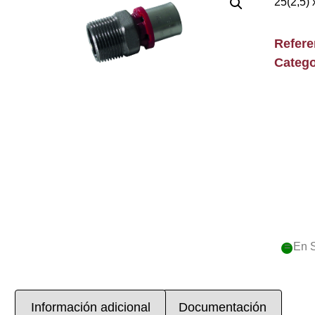
25(2,5) 
Refer
Catego
= En 
Información adicional
Documentación