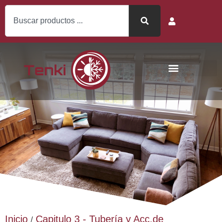
Inicio
Capitulo 3 - Tubería y Acc.de
/