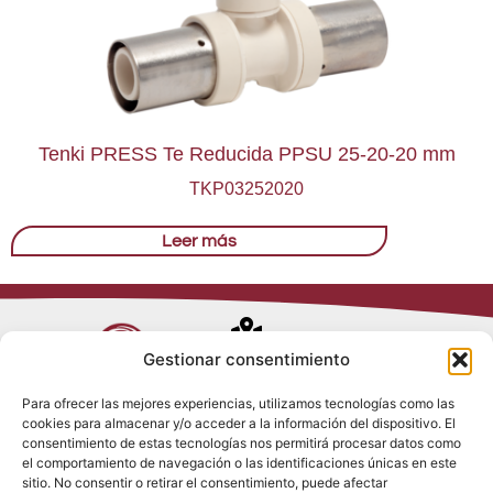
Tenki PRESS Te Reducida PPSU 25-20-20 mm
TKP03252020
Leer más
Avenida de
Gestionar consentimiento
Trueba, 54
Para ofrecer las mejores experiencias, utilizamos tecnologías como las
28017 Madrid
cookies para almacenar y/o acceder a la información del dispositivo. El
Política de
(España)
consentimiento de estas tecnologías nos permitirá procesar datos como
Privacidad
el comportamiento de navegación o las identificaciones únicas en este
Política de
sitio. No consentir o retirar el consentimiento, puede afectar
Cookies
(+34) 910 917