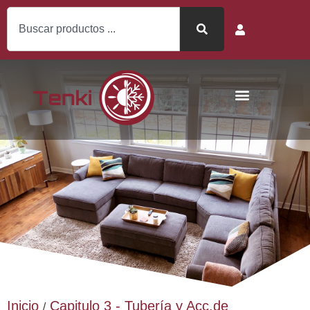
Inicio
Capitulo 3 - Tubería y Acc.de
/