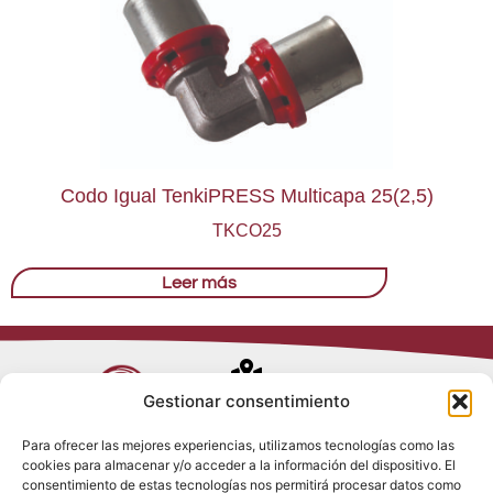
Codo Igual TenkiPRESS Multicapa 25(2,5)
TKCO25
Leer más
Avenida de
Gestionar consentimiento
Trueba, 54
Para ofrecer las mejores experiencias, utilizamos tecnologías como las
28017 Madrid
cookies para almacenar y/o acceder a la información del dispositivo. El
Política de
(España)
consentimiento de estas tecnologías nos permitirá procesar datos como
Privacidad