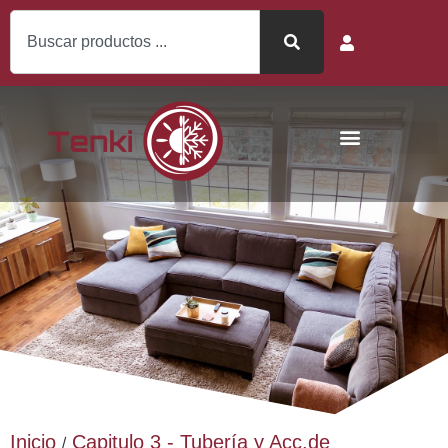
Inicio
Capitulo 3 - Tubería y Acc.de
/