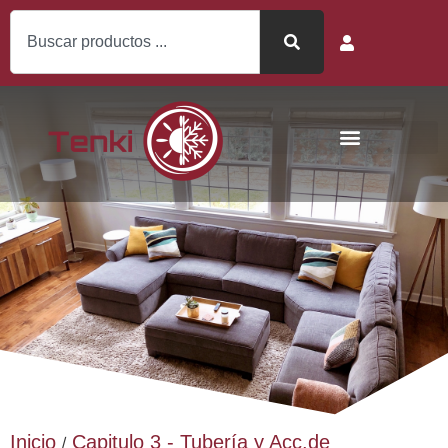
Inicio
Capitulo 3 - Tubería y Acc.de
/