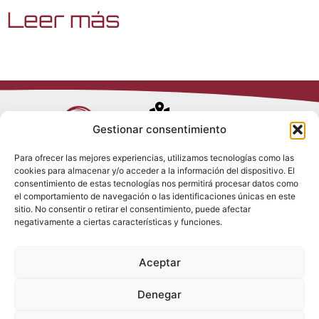
Leer más
Avenida de
Gestionar consentimiento
Trueba, 54
Para ofrecer las mejores experiencias, utilizamos tecnologías como las
28017 Madrid
cookies para almacenar y/o acceder a la información del dispositivo. El
Política de
(España)
consentimiento de estas tecnologías nos permitirá procesar datos como
Privacidad
el comportamiento de navegación o las identificaciones únicas en este
Política de
sitio. No consentir o retirar el consentimiento, puede afectar
Cookies
(+34) 910 917
negativamente a ciertas características y funciones.
Política de
686
Redes Sociales
Condiciones
Aceptar
generales de
info@tenki-
venta
hvac.com
Aviso Legal
Denegar