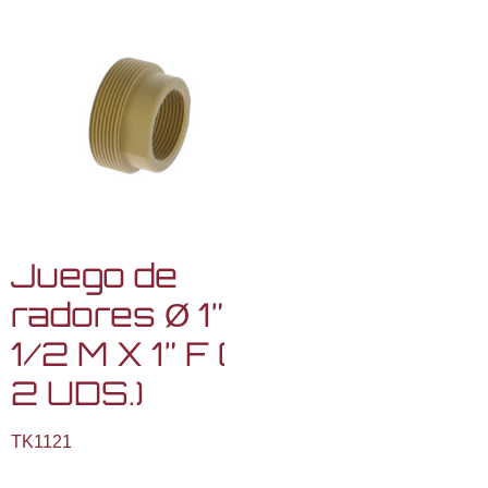
Juego de
radores Ø 1”
1/2 M X 1” F (
2 UDS.)
TK1121