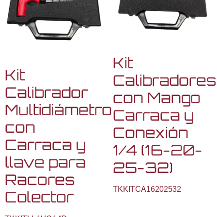
Kit
Kit
Calibradores
Calibrador
con Mango
Multidiámetro
Carraca y
con
Conexión
Carraca y
1/4 (16-20-
llave para
25-32)
Racores
TKKITCA16202532
Colector