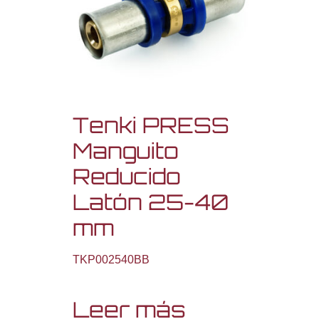
Tenki PRESS
Manguito
Reducido
Latón 25-40
mm
TKP002540BB
Leer más