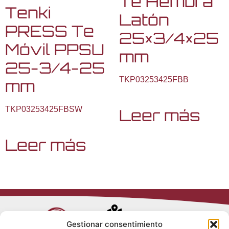
Te Hembra
Tenki
Latón
PRESS Te
25×3/4×25
Móvil PPSU
mm
25-3/4-25
TKP03253425FBB
mm
TKP03253425FBSW
Leer más
Leer más
Avenida de
Gestionar consentimiento