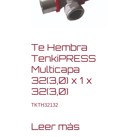
Te Hembra
TenkiPRESS
Multicapa
32(3,0) x 1 x
32(3,0)
TKTH32132
Leer más