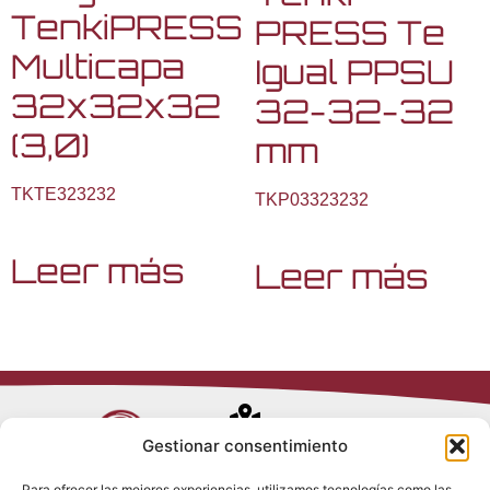
TenkiPRESS
PRESS Te
Multicapa
Igual PPSU
32x32x32
32-32-32
(3,0)
mm
TKTE323232
TKP03323232
Leer más
Leer más
Avenida de
Gestionar consentimiento
Trueba, 54
Para ofrecer las mejores experiencias, utilizamos tecnologías como las