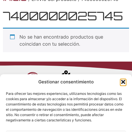
7400000025745
No se han encontrado productos que
coincidan con tu selección.
Avenida de
Gestionar consentimiento
Trueba, 54
Para ofrecer las mejores experiencias, utilizamos tecnologías como las
28017 Madrid
cookies para almacenar y/o acceder a la información del dispositivo. El
Política de
(España)
consentimiento de estas tecnologías nos permitirá procesar datos como
Privacidad
el comportamiento de navegación o las identificaciones únicas en este
Política de
sitio. No consentir o retirar el consentimiento, puede afectar
Cookies
(+34) 910 917
negativamente a ciertas características y funciones.
Política de
686
Redes Sociales