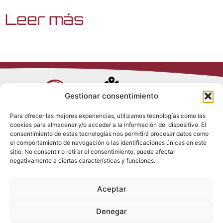
Leer más
Avenida de
Gestionar consentimiento
Trueba, 54
Para ofrecer las mejores experiencias, utilizamos tecnologías como las
28017 Madrid
cookies para almacenar y/o acceder a la información del dispositivo. El
Política de
(España)
consentimiento de estas tecnologías nos permitirá procesar datos como
Privacidad
el comportamiento de navegación o las identificaciones únicas en este
Política de
sitio. No consentir o retirar el consentimiento, puede afectar
Cookies
(+34) 910 917
negativamente a ciertas características y funciones.
Política de
686
Redes Sociales
Condiciones
Aceptar
generales de
info@tenki-
venta
hvac.com
Aviso Legal
Denegar