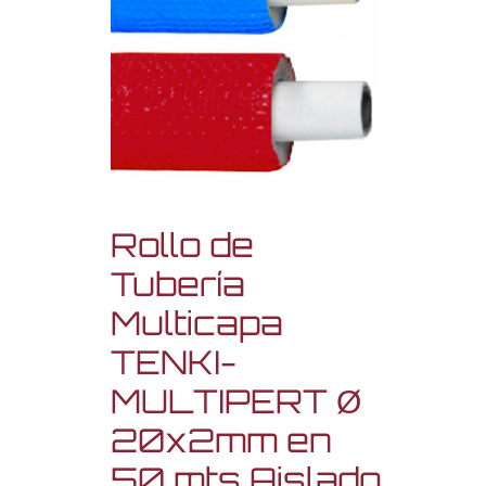
Rollo de
Tubería
Multicapa
TENKI-
MULTIPERT Ø
20x2mm en
50 mts Aislado