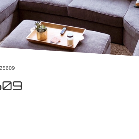
025609
609