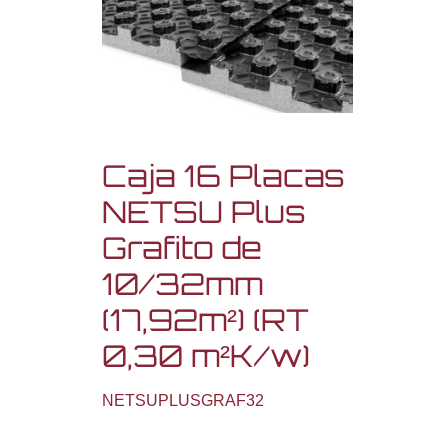
Caja 16 Placas
NETSU Plus
Grafito de
10/32mm
(17,92m²) (RT
0,30 m²K/w)
NETSUPLUSGRAF32