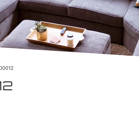
000012
12