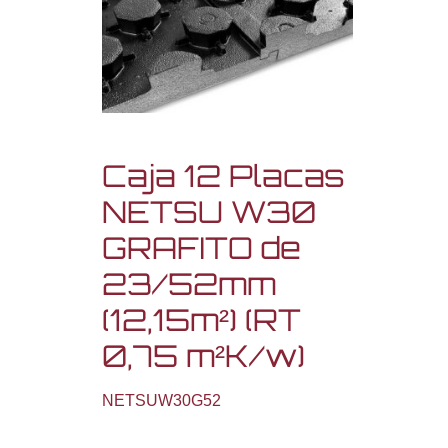
Caja 12 Placas
NETSU W30
GRAFITO de
23/52mm
(12,15m²) (RT
0,75 m²K/w)
NETSUW30G52