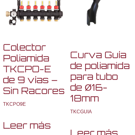
Colector
Curva Guía
Poliamida
de poliamida
TKCPO-E
para tubo
de 9 vías –
de Ø16-
Sin Racores
18mm
TKCPO9E
TKCGUIA
Leer más
Leer más