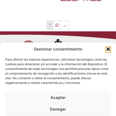
1
2
→
Avenida de
Gestionar consentimiento
Trueba, 54
Para ofrecer las mejores experiencias, utilizamos tecnologías como las
28017 Madrid
cookies para almacenar y/o acceder a la información del dispositivo. El
Política de
(España)
consentimiento de estas tecnologías nos permitirá procesar datos como
Privacidad
el comportamiento de navegación o las identificaciones únicas en este
Política de
sitio. No consentir o retirar el consentimiento, puede afectar
Cookies
(+34) 910 917
negativamente a ciertas características y funciones.
Política de
686
Redes Sociales
Condiciones
Aceptar
generales de
info@tenki-
venta
hvac.com
Aviso Legal
Denegar