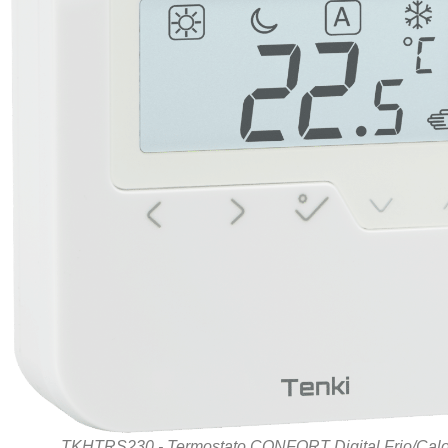
TKHTRS230 - Termostato CONFORT Digital Frio/Calo