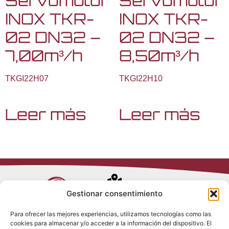
Servomotor
Servomotor
INOX TKR-
INOX TKR-
02 DN32 –
02 DN32 –
7,00m³/h
8,50m³/h
TKGI22H07
TKGI22H10
Leer más
Leer más
Avenida de
Gestionar consentimiento
Trueba, 54
Para ofrecer las mejores experiencias, utilizamos tecnologías como las
28017 Madrid
cookies para almacenar y/o acceder a la información del dispositivo. El
Política de