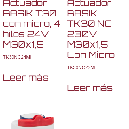
Actuador
Actuador
BASIK T30
BASIK
con micro, 4
TK30 NC
hilos 24V
230V
M30x1,5
M30x1,5
Con Micro
TK30NC24MI
TK30NC23MI
Leer más
Leer más