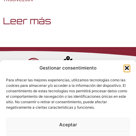
Leer más
Avenida de
Gestionar consentimiento
Trueba, 54
Para ofrecer las mejores experiencias, utilizamos tecnologías como las
28017 Madrid
cookies para almacenar y/o acceder a la información del dispositivo. El
Política de
(España)
consentimiento de estas tecnologías nos permitirá procesar datos como
Privacidad
el comportamiento de navegación o las identificaciones únicas en este
Política de
sitio. No consentir o retirar el consentimiento, puede afectar
Cookies
(+34) 910 917
negativamente a ciertas características y funciones.
Política de
686
Redes Sociales
Condiciones
Aceptar
generales de
info@tenki-
venta
hvac.com