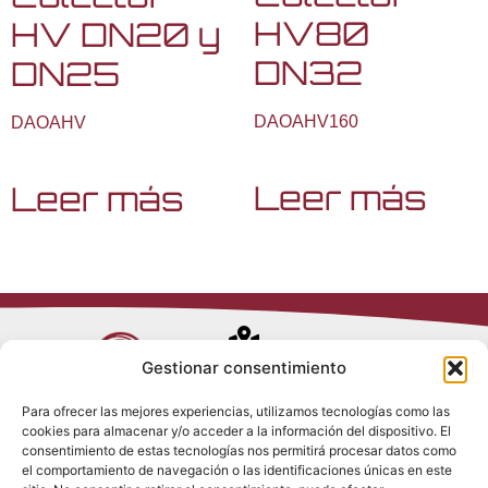
HV80
HV DN20 y
DN32
DN25
DAOAHV160
DAOAHV
Leer más
Leer más
Avenida de
Gestionar consentimiento
Trueba, 54
Para ofrecer las mejores experiencias, utilizamos tecnologías como las
28017 Madrid
cookies para almacenar y/o acceder a la información del dispositivo. El
Política de
(España)
consentimiento de estas tecnologías nos permitirá procesar datos como
Privacidad
el comportamiento de navegación o las identificaciones únicas en este
Política de