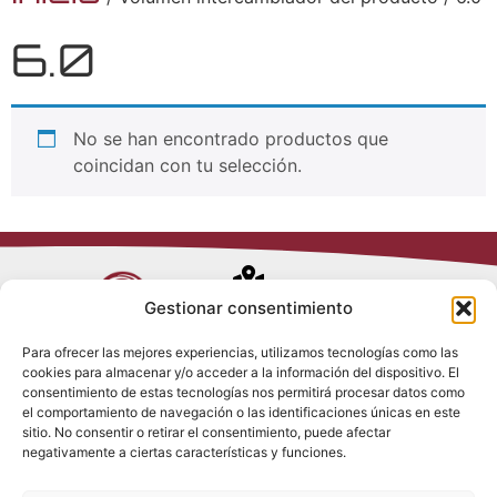
6.0
No se han encontrado productos que
coincidan con tu selección.
Avenida de
Gestionar consentimiento
Trueba, 54
Para ofrecer las mejores experiencias, utilizamos tecnologías como las
28017 Madrid
cookies para almacenar y/o acceder a la información del dispositivo. El
Política de
(España)
consentimiento de estas tecnologías nos permitirá procesar datos como
Privacidad
el comportamiento de navegación o las identificaciones únicas en este
Política de
sitio. No consentir o retirar el consentimiento, puede afectar
Cookies
(+34) 910 917
negativamente a ciertas características y funciones.
Política de
686
Redes Sociales