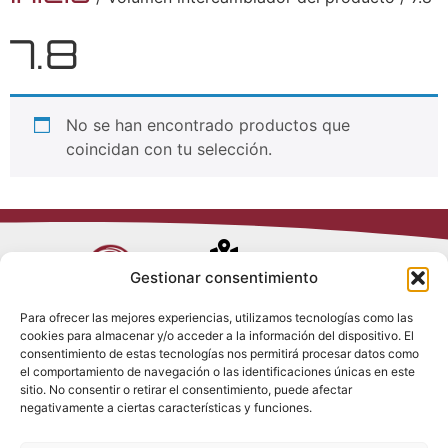
7.8
No se han encontrado productos que
coincidan con tu selección.
Avenida de
Gestionar consentimiento
Trueba, 54
Para ofrecer las mejores experiencias, utilizamos tecnologías como las
28017 Madrid
cookies para almacenar y/o acceder a la información del dispositivo. El
Política de
(España)
consentimiento de estas tecnologías nos permitirá procesar datos como
Privacidad
el comportamiento de navegación o las identificaciones únicas en este
Política de
sitio. No consentir o retirar el consentimiento, puede afectar
Cookies
(+34) 910 917
negativamente a ciertas características y funciones.
Política de
686
Redes Sociales