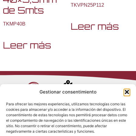
TKVPN25P112
de 5mts
Leer más
TKMP40B
Leer más
Avenida de
Gestionar consentimiento
Trueba, 54
Para ofrecer las mejores experiencias, utilizamos tecnologías como las
28017 Madrid
cookies para almacenar y/o acceder a la información del dispositivo. El
Política de
(España)
consentimiento de estas tecnologías nos permitirá procesar datos como
Privacidad
el comportamiento de navegación o las identificaciones únicas en este
Política de
sitio. No consentir o retirar el consentimiento, puede afectar
Cookies
(+34) 910 917
negativamente a ciertas características y funciones.
Política de
686