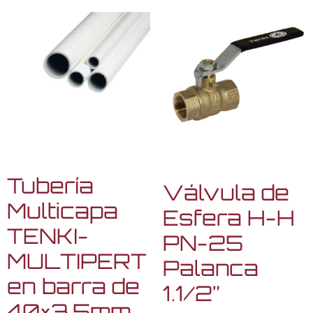
Tubería
Válvula de
Multicapa
Esfera H-H
TENKI-
PN-25
MULTIPERT
Palanca
en barra de
1.1/2”
40×3,5mm