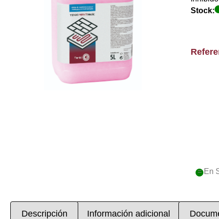
Stock:
Refer
= En 
Descripción
Información adicional
Docume