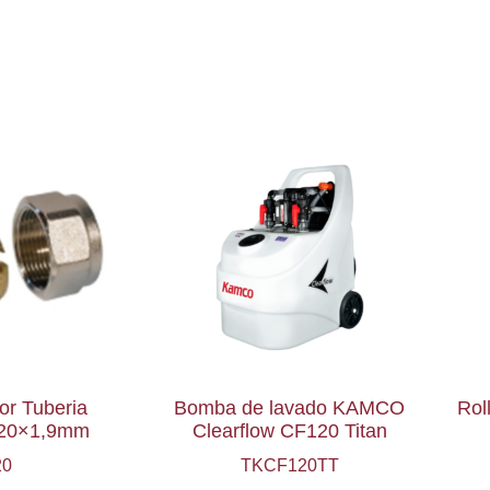
or Tuberia
Bomba de lavado KAMCO
Rol
a 20×1,9mm
Clearflow CF120 Titan
20
TKCF120TT