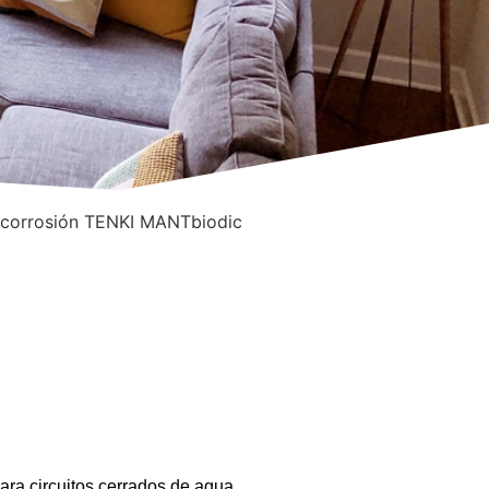
nticorrosión TENKI MANTbiodic
para circuitos cerrados de agua.