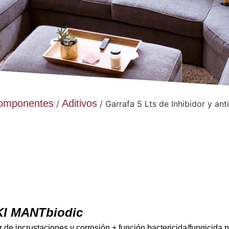
 Componentes
Aditivos
/
/ Garrafa 5 Lts de Inhibidor y a
I MANTbiodic
r de incrustaciones y corrosión + función bactericida/fungicida 