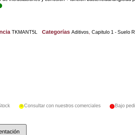
encia
Categorías
,
TKMANT5L
Aditivos
Capitulo 1 - Suelo
Stock
= Consultar con nuestros comerciales
= Bajo ped
ntación