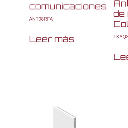
Ant
comunicaciones
de
ANT08RFA
Co
Leer más
TKAQ
Le