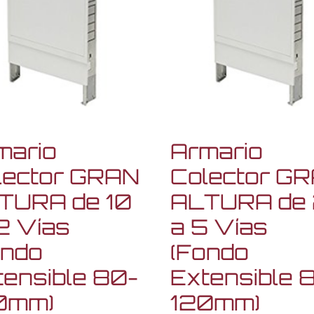
mario
Armario
lector GRAN
Colector G
TURA de 10
ALTURA de
2 Vías
a 5 Vías
ondo
(Fondo
tensible 80-
Extensible 
0mm)
120mm)