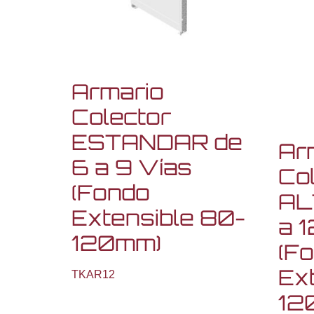
Armario
Colector
ESTANDAR de
Ar
6 a 9 Vías
Co
(Fondo
AL
Extensible 80-
a 1
120mm)
(F
Ex
TKAR12
12