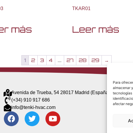
03
TKAR01
er más
Leer más
1
2
3
4
…
27
28
29
→
Para ofrecer
almacenar y/
Avenida de Trueba, 54 28017 Madrid (España)
tecnologías
identificaci
(+34) 910 917 686
afectar nega
info@tenki-hvac.com
A