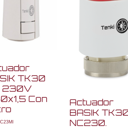
tuador
SIK TK30
 230V
0x1,5 Con
Actuador
cro
BASIK TK3
NC230.
C23MI