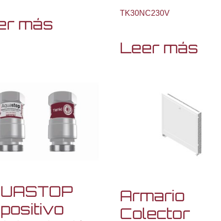
TK30NC230V
er más
Leer más
UASTOP
Armario
positivo
Colector