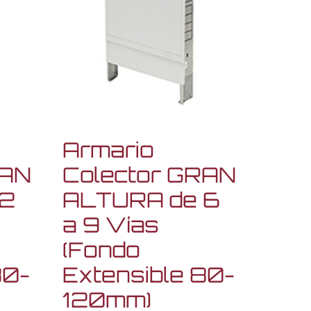
Armario
RAN
Colector GRAN
 2
ALTURA de 6
a 9 Vías
(Fondo
80-
Extensible 80-
120mm)