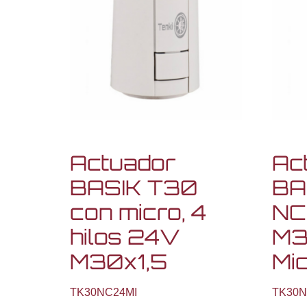
Actuador
Ac
BASIK T30
BA
con micro, 4
NC
hilos 24V
M3
M30x1,5
Mi
TK30NC24MI
TK30N