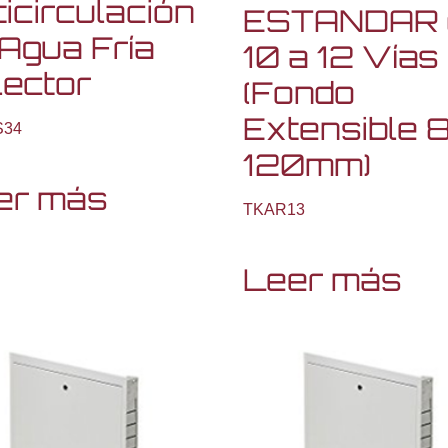
icirculación
ESTANDAR 
 Agua Fría
10 a 12 Vías
lector
(Fondo
Extensible 
S34
120mm)
er más
TKAR13
Leer más