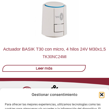
Actuador BASIK T30 con micro, 4 hilos 24V M30x1,5
TK30NC24MI
Leer más
Avenida de
Gestionar consentimiento
Trueba, 54
Para ofrecer las mejores experiencias, utilizamos tecnologías como las
28017 Madrid
cookies para almacenar y/o acceder a la información del dispositivo. El