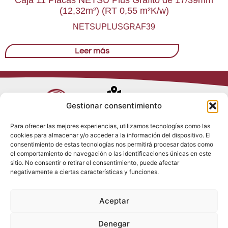
(12,32m²) (RT 0,55 m²K/w)
NETSUPLUSGRAF39
Leer más
Avenida de
Gestionar consentimiento
Trueba, 54
Para ofrecer las mejores experiencias, utilizamos tecnologías como las
28017 Madrid
cookies para almacenar y/o acceder a la información del dispositivo. El
Política de
(España)
consentimiento de estas tecnologías nos permitirá procesar datos como
Privacidad
el comportamiento de navegación o las identificaciones únicas en este
Política de
sitio. No consentir o retirar el consentimiento, puede afectar
Cookies
(+34) 910 917
negativamente a ciertas características y funciones.
Política de
686
Redes Sociales
Condiciones
Aceptar
generales de
info@tenki-
venta
hvac.com
Aviso Legal
Denegar