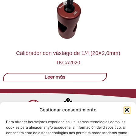
Calibrador con vástago de 1/4 (20×2,0mm)
TKCA2020
Leer más
Avenida de
Gestionar consentimiento
Trueba, 54
Para ofrecer las mejores experiencias, utilizamos tecnologías como las
28017 Madrid
cookies para almacenar y/o acceder a la información del dispositivo. El
Política de
(España)
consentimiento de estas tecnologías nos permitirá procesar datos como
Privacidad