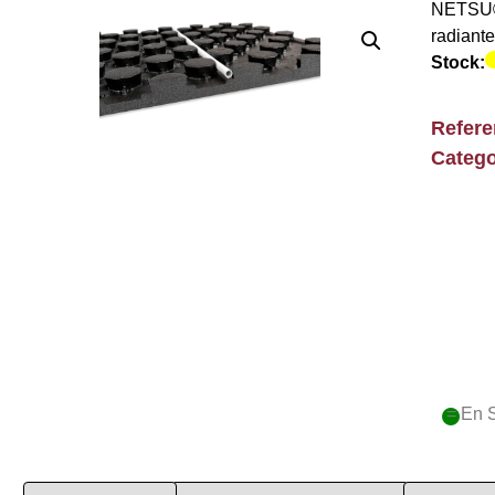
NETSU® 
radiant
Stock:
Refer
Catego
= En 