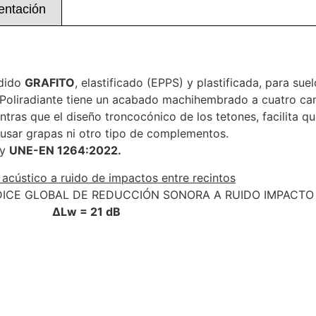
ntación
ndido
GRAFITO
, elastificado (EPPS) y plastificada, para sue
oliradiante tiene un acabado machihembrado a cuatro can
ntras que el diseño troncocónico de los tetones, facilita q
 usar grapas ni otro tipo de complementos.
y
UNE-EN 1264:2022.
 acústico a ruido de impactos entre recintos
NDICE GLOBAL DE REDUCCIÓN SONORA A RUIDO IMPACTO
ΔLw = 21 dB