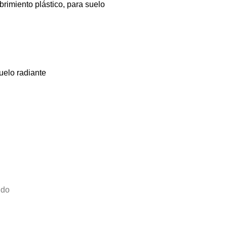
miento plástico, para suelo
uelo radiante
ido