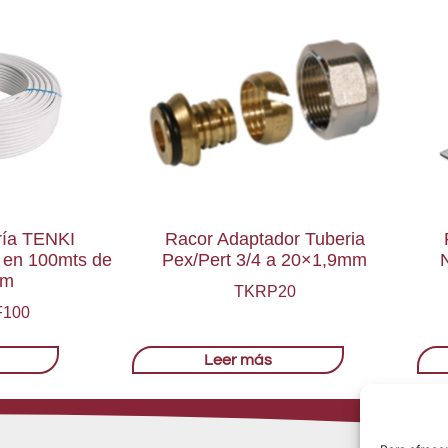
ría TENKI
Racor Adaptador Tuberia
en 100mts de
Pex/Pert 3/4 a 20×1,9mm
N
mm
TKRP20
100
Leer más