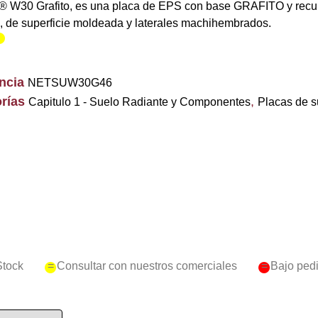
W30 Grafito, es una placa de EPS con base GRAFITO y recubri
e, de superficie moldeada y laterales machihembrados.
encia
NETSUW30G46
rías
,
Capitulo 1 - Suelo Radiante y Componentes
Placas de s
Stock
= Consultar con nuestros comerciales
= Bajo ped