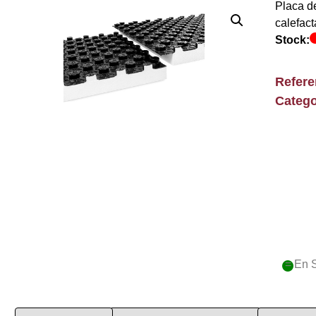
Placa d
calefact
Stock:
Refer
Catego
= En 