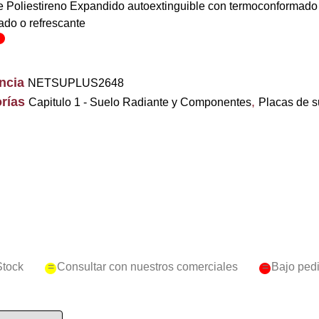
e Poliestireno Expandido autoextinguible con termoconformado r
ado o refrescante
encia
NETSUPLUS2648
rías
,
Capitulo 1 - Suelo Radiante y Componentes
Placas de s
Stock
= Consultar con nuestros comerciales
= Bajo ped