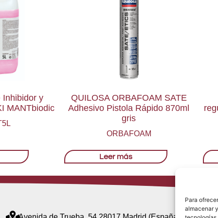
 Inhibidor y
QUILOSA ORBAFOAM SATE
KI MANTbiodic
Adhesivo Pistola Rápido 870ml
reg
gris
T5L
ORBAFOAM
Leer más
Para ofrecer
almacenar y/
Avenida de Trueba, 54 28017 Madrid (España)
tecnologías