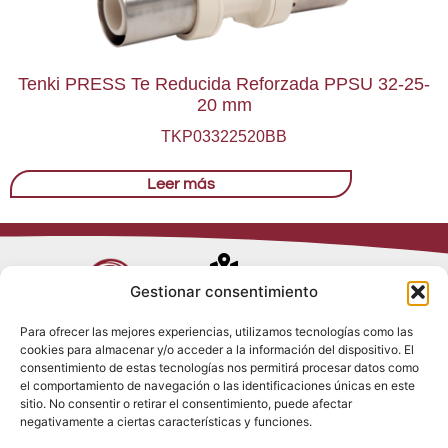
Tenki PRESS Te Reducida Reforzada PPSU 32-25-
20 mm
TKP03322520BB
Leer más
Avenida de
Gestionar consentimiento
Trueba, 54
Para ofrecer las mejores experiencias, utilizamos tecnologías como las
28017 Madrid
cookies para almacenar y/o acceder a la información del dispositivo. El
Política de
(España)
consentimiento de estas tecnologías nos permitirá procesar datos como
Privacidad
el comportamiento de navegación o las identificaciones únicas en este
Política de
sitio. No consentir o retirar el consentimiento, puede afectar
Cookies
(+34) 910 917
negativamente a ciertas características y funciones.
Política de
686
Redes Sociales