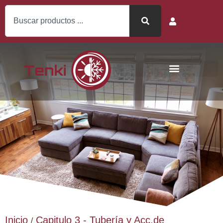
Inicio
Capitulo 3 - Tubería y Acc.de
/