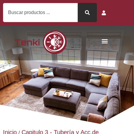
Inicio
Capitulo 3 - Tubería y Acc.de
/