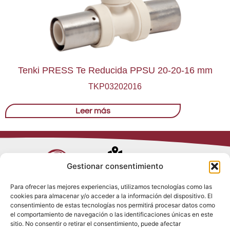
Tenki PRESS Te Reducida PPSU 20-20-16 mm
TKP03202016
Leer más
Avenida de
Gestionar consentimiento
Trueba, 54
Para ofrecer las mejores experiencias, utilizamos tecnologías como las
28017 Madrid
cookies para almacenar y/o acceder a la información del dispositivo. El
Política de
(España)
consentimiento de estas tecnologías nos permitirá procesar datos como
Privacidad
el comportamiento de navegación o las identificaciones únicas en este
Política de
sitio. No consentir o retirar el consentimiento, puede afectar
Cookies
(+34) 910 917