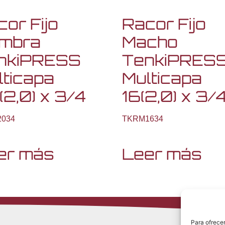
or Fijo
Racor Fijo
mbra
Macho
nkiPRESS
TenkiPRES
lticapa
Multicapa
2,0) x 3/4
16(2,0) x 3/
034
TKRM1634
er más
Leer más
Para ofrecer