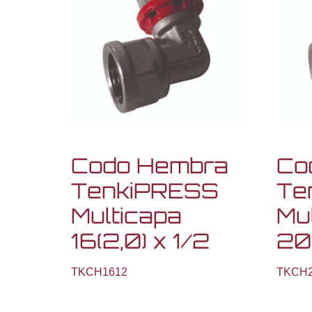
Codo Hembra
Co
TenkiPRESS
Te
Multicapa
Mu
16(2,0) x 1/2
20(
TKCH1612
TKCH2