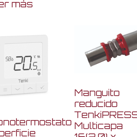
er más
Manguito
reducido
TenkiPRES
onotermostato
Multicapa
erficie
16(2,0) x