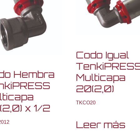
Codo Igual
TenkiPRES
do Hembra
Multicapa
nkiPRESS
20(2,0)
lticapa
TKCO20
2,0) x 1/2
Leer más
012