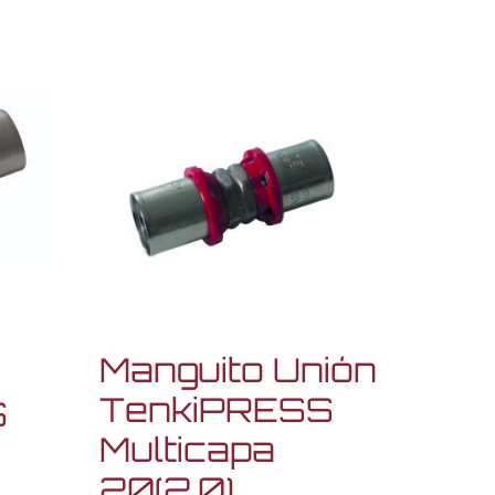
Manguito Unión
TenkiPRESS
S
Multicapa
20(2,0)