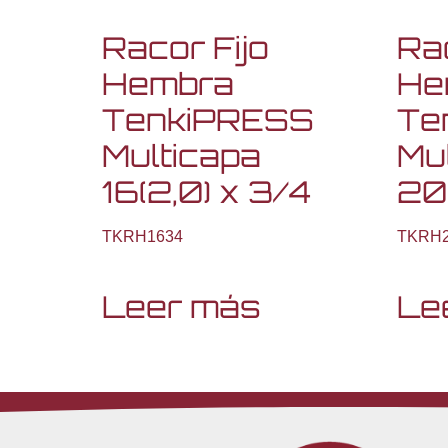
Racor Fijo
Rac
Hembra
He
TenkiPRESS
Te
Multicapa
Mu
16(2,0) x 3/4
20(
TKRH1634
TKRH2
Leer más
Le