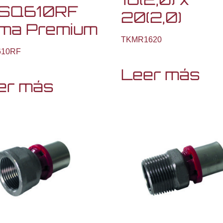
SQ610RF
20(2,0)
ma Premium
TKMR1620
610RF
Leer más
er más