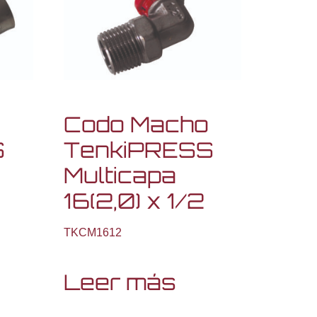
Codo Macho
S
TenkiPRESS
Multicapa
16(2,0) x 1/2
TKCM1612
Leer más