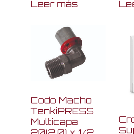
Leer más
Le
Codo Macho
TenkiPRESS
Cr
Multicapa
Sup
20(2,0) x 1/2