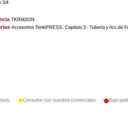
x 3/4
encia
TKRM2034
rías
,
Accesorios TenkiPRESS
Capitulo 3 - Tubería y Acc.de F
Stock
= Consultar con nuestros comerciales
= Bajo ped