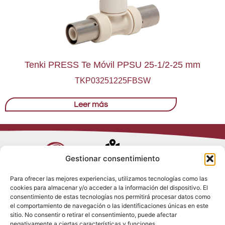
Tenki PRESS Te Móvil PPSU 25-1/2-25 mm
TKP03251225FBSW
Leer más
Avenida de
Gestionar consentimiento
Trueba, 54
Para ofrecer las mejores experiencias, utilizamos tecnologías como las
28017 Madrid
cookies para almacenar y/o acceder a la información del dispositivo. El
Política de
(España)
consentimiento de estas tecnologías nos permitirá procesar datos como
Privacidad
el comportamiento de navegación o las identificaciones únicas en este
Política de
sitio. No consentir o retirar el consentimiento, puede afectar
Cookies
(+34) 910 917
negativamente a ciertas características y funciones.