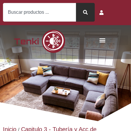
Inicio
Capitulo 3 - Tubería y Acc.de
/