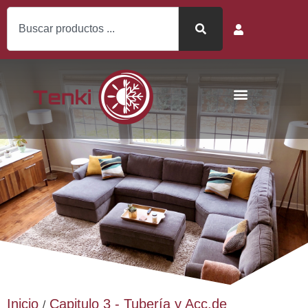
Inicio
Capitulo 3 - Tubería y Acc.de
/