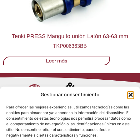
Tenki PRESS Manguito unión Latón 63-63 mm
TKP006363BB
Leer más
Avenida de
Gestionar consentimiento
Trueba, 54
Para ofrecer las mejores experiencias, utilizamos tecnologías como las
28017 Madrid
cookies para almacenar y/o acceder a la información del dispositivo. El
Política de
(España)
consentimiento de estas tecnologías nos permitirá procesar datos como
Privacidad
el comportamiento de navegación o las identificaciones únicas en este
Política de
sitio. No consentir o retirar el consentimiento, puede afectar
Cookies
(+34) 910 917
negativamente a ciertas características y funciones.
Política de
686