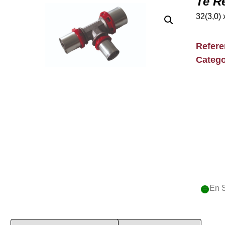
Te R
32(3,0) 
Refer
Catego
= En 