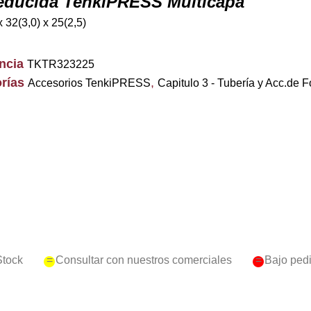
educida TenkiPRESS Multicapa
x 32(3,0) x 25(2,5)
encia
TKTR323225
rías
,
Accesorios TenkiPRESS
Capitulo 3 - Tubería y Acc.de F
Stock
= Consultar con nuestros comerciales
= Bajo ped