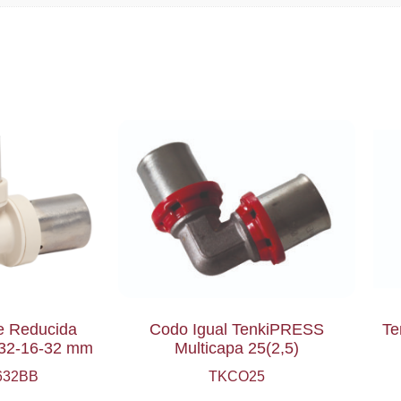
e Reducida
Codo Igual TenkiPRESS
Te
32-16-32 mm
Multicapa 25(2,5)
632BB
TKCO25