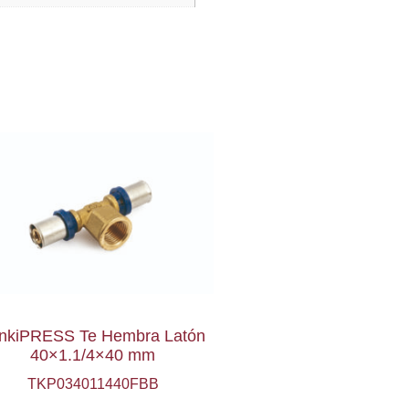
nkiPRESS Te Hembra Latón
40×1.1/4×40 mm
TKP034011440FBB